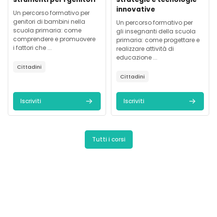
innovative
Testo introduttivo corso:
Un percorso formativo per
genitori di bambini nella
Testo introduttivo corso:
Un percorso formativo per
scuola primaria: come
gli insegnanti della scuola
comprendere e promuovere
primaria: come progettare e
i fattori che ...
realizzare attività di
educazione ...
Cittadini
Cittadini
Iscriviti
Iscriviti
Tutti i corsi