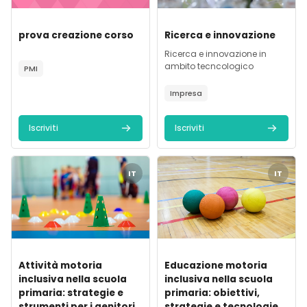
Immagine del corso
Immagine del corso
Titolo del corso
Titolo del corso
prova creazione corso
Ricerca e innovazione
Testo introduttivo corso:
Testo introduttivo corso:
Ricerca e innovazione in
ambito tecncologico
PMI
Impresa
Iscriviti
Iscriviti
Immagine del corso" Attività motoria inclusiva nella scuola pri
Immagine del corso" Educazione 
IT
IT
Immagine del corso
Immagine del corso
Titolo del corso
Titolo del corso
Attività motoria
Educazione motoria
inclusiva nella scuola
inclusiva nella scuola
primaria: strategie e
primaria: obiettivi,
strumenti per i genitori
strategie e tecnologie