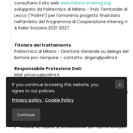
consultano il sito web
www.mitica-interreg.org
sviluppato da Politecnico di Milano – Polo Territoriale di
Lecco (“Polimi”) per l’omonimo progetto finanziato
nell’ambito del Programma di Cooperazione Interreg V-
A Italia-Svizzera 2021-2027.
Titolare del trattamento
Politecnico di Milano - Direttore Generale su delega del
Rettore pro-tempore – contatto: dirgen@polimi.it
Responsabile Protezione Dati
Mail: privacy@polimi.it
If you continue browsing this website, you
x
Finalità di trattamento
agree to our policies:
I dati personali indicati nella presente informativa sono
trattati da Polimi nell'esecuzione dei propri compiti e
Privacy policy
Cookie Policy
per finalità legate alla progettazione e all’erogazione
progetto MITICA, ivi incluso:
Continue
• consentire la navigazione del portale web;
• fornire all'utente le informazioni ed i servizi richiesti;