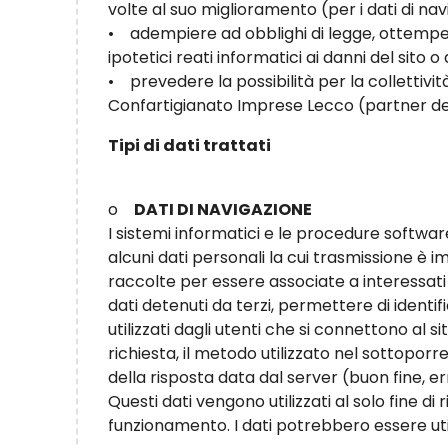
volte al suo miglioramento (per i dati di nav
• adempiere ad obblighi di legge, ottempera
ipotetici reati informatici ai danni del sito o d
• prevedere la possibilità per la collettività
Confartigianato Imprese Lecco (partner de
Tipi di dati trattati
o
DATI DI NAVIGAZIONE
I sistemi informatici e le procedure softwa
alcuni dati personali la cui trasmissione è i
raccolte per essere associate a interessati
dati detenuti da terzi, permettere di identifi
utilizzati dagli utenti che si connettono al sit
richiesta, il metodo utilizzato nel sottoporre
della risposta data dal server (buon fine, e
Questi dati vengono utilizzati al solo fine di
funzionamento. I dati potrebbero essere utili