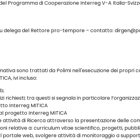
 del Programma di Cooperazione Interreg V-A Italia-Svizz
 su delega del Rettore pro-tempore – contatto: dirgen@po
rmativa sono trattati da Polimi nell'esecuzione dei propri co
CA, ivi incluso:
b;
izi richiesti; tra questi si segnala in particolare l’organizz
etto Interreg MITICA
al progetto Interreg MITICA
 attività di Ricerca attraverso la presentazione delle com
i relative a: curriculum vitae scientifico, progetti, pubblic
portale web, svolgere attività di monitoraggio a supporto 