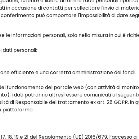
azione, l'utente è libero di fornire i dati personali riportat
 in occasione di contatti per sollecitare l'invio di materi
o conferimento può comportare l'impossibilità di dare segui
se le informazioni personali, solo nella misura in cui è rich
 dati personali;
one efficiente e una corretta amministrazione dei fondi.
llo del funzionamento del portale web (con attività di moni
ento), i dati potranno altresì essere comunicati al seguen
alità di Responsabile del trattamento ex art. 28 GDPR, in qua
la piattaforma.
, 17, 18, 19 e 21 del Regolamento (UE) 2016/679, l’accesso ai 