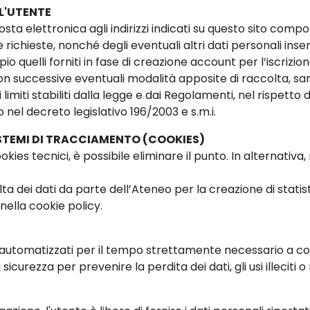
L'UTENTE
posta elettronica agli indirizzi indicati su questo sito compo
ichieste, nonché degli eventuali altri dati personali inseriti
io quelli forniti in fase di creazione account per l’iscrizi
n successive eventuali modalità apposite di raccolta, sar
i limiti stabiliti dalla legge e dai Regolamenti, nel rispetto 
 nel decreto legislativo 196/2003 e s.m.i.
SISTEMI DI TRACCIAMENTO (COOKIES)
ookies tecnici, è possibile eliminare il punto. In alternati
a dei dati da parte dell’Ateneo per la creazione di statistich
nella cookie policy.
i automatizzati per il tempo strettamente necessario a con
icurezza per prevenire la perdita dei dati, gli usi illeciti o