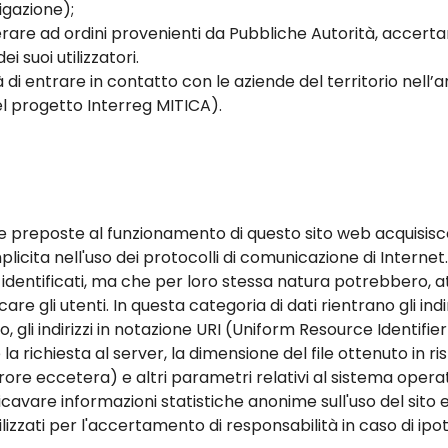
igazione);
re ad ordini provenienti da Pubbliche Autorità, accertare
ei suoi utilizzatori.
 di entrare in contatto con le aziende del territorio nell’a
l progetto Interreg MITICA).
re preposte al funzionamento di questo sito web acquisisco
mplicita nell'uso dei protocolli di comunicazione di Internet
 identificati, ma che per loro stessa natura potrebbero, a
care gli utenti. In questa categoria di dati rientrano gli in
o, gli indirizzi in notazione URI (Uniform Resource Identifier)
 la richiesta al server, la dimensione del file ottenuto in r
rrore eccetera) e altri parametri relativi al sistema opera
 ricavare informazioni statistiche anonime sull'uso del sito 
zzati per l'accertamento di responsabilità in caso di ipotet