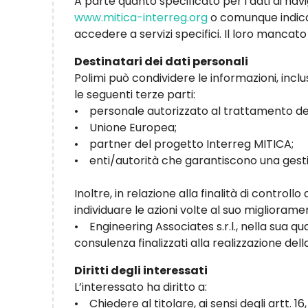
A parte quanto specificato per i dati di navig
www.mitica-interreg.org
o comunque indicati
accedere a servizi specifici. Il loro mancat
Destinatari dei dati personali
Polimi può condividere le informazioni, inclu
le seguenti terze parti:
• personale autorizzato al trattamento dei
• Unione Europea;
• partner del progetto Interreg MITICA;
• enti/autorità che garantiscono una gesti
Inoltre, in relazione alla finalità di contro
individuare le azioni volte al suo miglioram
• Engineering Associates s.r.l., nella sua qu
consulenza finalizzati alla realizzazione del
Diritti degli interessati
L’interessato ha diritto a:
• Chiedere al titolare, ai sensi degli artt. 16