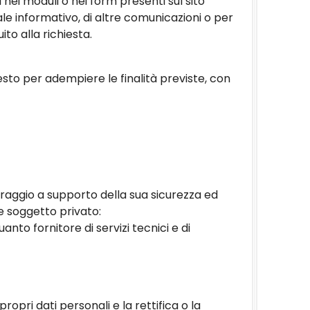
i nei moduli o nei form presenti sul sito
ale informativo, di altre comunicazioni o per
to alla richiesta.
iesto per adempiere le finalità previste, con
toraggio a supporto della sua sicurezza ed
te soggetto privato:
nto fornitore di servizi tecnici e di
propri dati personali e la rettifica o la