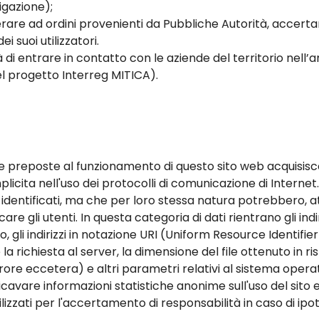
igazione);
re ad ordini provenienti da Pubbliche Autorità, accertare
ei suoi utilizzatori.
 di entrare in contatto con le aziende del territorio nell’a
l progetto Interreg MITICA).
re preposte al funzionamento di questo sito web acquisisco
mplicita nell'uso dei protocolli di comunicazione di Internet
 identificati, ma che per loro stessa natura potrebbero, a
care gli utenti. In questa categoria di dati rientrano gli in
o, gli indirizzi in notazione URI (Uniform Resource Identifier)
 la richiesta al server, la dimensione del file ottenuto in r
rrore eccetera) e altri parametri relativi al sistema opera
 ricavare informazioni statistiche anonime sull'uso del sito 
zzati per l'accertamento di responsabilità in caso di ipotet