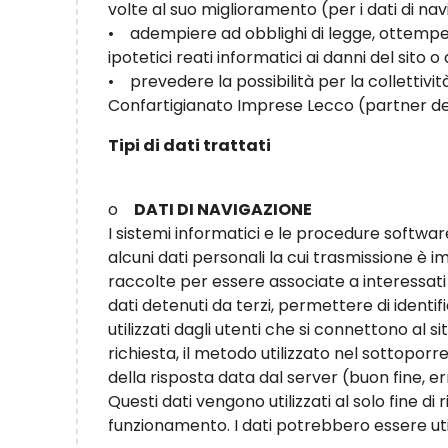
volte al suo miglioramento (per i dati di nav
• adempiere ad obblighi di legge, ottempera
ipotetici reati informatici ai danni del sito o d
• prevedere la possibilità per la collettività
Confartigianato Imprese Lecco (partner de
Tipi di dati trattati
o
DATI DI NAVIGAZIONE
I sistemi informatici e le procedure softwa
alcuni dati personali la cui trasmissione è i
raccolte per essere associate a interessati
dati detenuti da terzi, permettere di identifi
utilizzati dagli utenti che si connettono al sit
richiesta, il metodo utilizzato nel sottoporre
della risposta data dal server (buon fine, e
Questi dati vengono utilizzati al solo fine di
funzionamento. I dati potrebbero essere utili