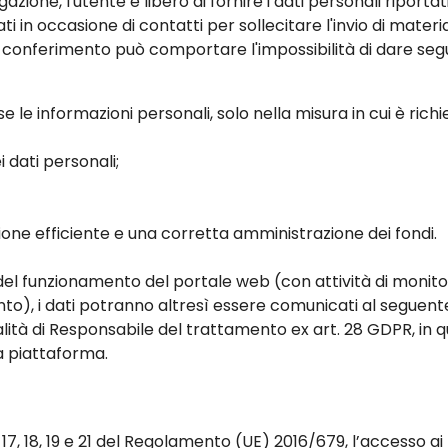
azione, l'utente è libero di fornire i dati personali riportat
 in occasione di contatti per sollecitare l'invio di materi
o conferimento può comportare l'impossibilità di dare segui
se le informazioni personali, solo nella misura in cui è rich
 dati personali;
one efficiente e una corretta amministrazione dei fondi.
llo del funzionamento del portale web (con attività di moni
ento), i dati potranno altresì essere comunicati al seguen
alità di Responsabile del trattamento ex art. 28 GDPR, in qua
la piattaforma.
, 17, 18, 19 e 21 del Regolamento (UE) 2016/679, l’accesso ai 