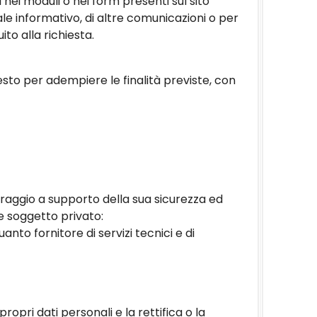
i nei moduli o nei form presenti sul sito
ale informativo, di altre comunicazioni o per
to alla richiesta.
iesto per adempiere le finalità previste, con
toraggio a supporto della sua sicurezza ed
te soggetto privato:
nto fornitore di servizi tecnici e di
propri dati personali e la rettifica o la