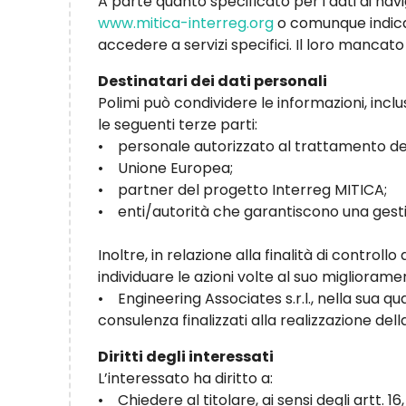
A parte quanto specificato per i dati di navig
www.mitica-interreg.org
o comunque indicati
accedere a servizi specifici. Il loro mancat
Destinatari dei dati personali
Polimi può condividere le informazioni, inclu
le seguenti terze parti:
• personale autorizzato al trattamento dei
• Unione Europea;
• partner del progetto Interreg MITICA;
• enti/autorità che garantiscono una gesti
Inoltre, in relazione alla finalità di contro
individuare le azioni volte al suo miglioram
• Engineering Associates s.r.l., nella sua qu
consulenza finalizzati alla realizzazione del
Diritti degli interessati
L’interessato ha diritto a:
• Chiedere al titolare, ai sensi degli artt. 16