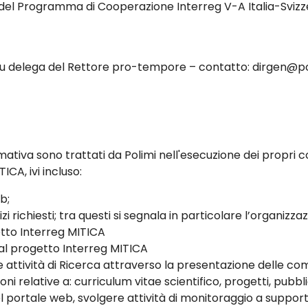
 del Programma di Cooperazione Interreg V-A Italia-Svizz
 su delega del Rettore pro-tempore – contatto: dirgen@po
rmativa sono trattati da Polimi nell'esecuzione dei propri co
CA, ivi incluso:
b;
izi richiesti; tra questi si segnala in particolare l’organizz
etto Interreg MITICA
al progetto Interreg MITICA
 attività di Ricerca attraverso la presentazione delle com
i relative a: curriculum vitae scientifico, progetti, pubblic
portale web, svolgere attività di monitoraggio a supporto 