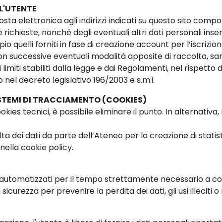
L'UTENTE
posta elettronica agli indirizzi indicati su questo sito compo
ichieste, nonché degli eventuali altri dati personali inseriti
io quelli forniti in fase di creazione account per l’iscrizi
n successive eventuali modalità apposite di raccolta, sar
i limiti stabiliti dalla legge e dai Regolamenti, nel rispetto 
 nel decreto legislativo 196/2003 e s.m.i.
SISTEMI DI TRACCIAMENTO (COOKIES)
ookies tecnici, è possibile eliminare il punto. In alternati
a dei dati da parte dell’Ateneo per la creazione di statistich
nella cookie policy.
i automatizzati per il tempo strettamente necessario a con
icurezza per prevenire la perdita dei dati, gli usi illeciti o