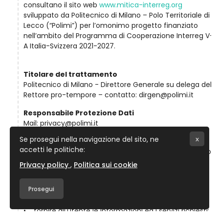
consultano il sito web
www.mitica-interreg.org
sviluppato da Politecnico di Milano – Polo Territoriale di
Lecco (“Polimi”) per l’omonimo progetto finanziato
nell’ambito del Programma di Cooperazione Interreg V-
A Italia-Svizzera 2021-2027.
Titolare del trattamento
Politecnico di Milano - Direttore Generale su delega del
Rettore pro-tempore – contatto: dirgen@polimi.it
Responsabile Protezione Dati
Mail: privacy@polimi.it
Se prosegui nella navigazione del sito, ne
x
Finalità di trattamento
accetti le politiche:
I dati personali indicati nella presente informativa sono
trattati da Polimi nell'esecuzione dei propri compiti e
Privacy policy
Politica sui cookie
per finalità legate alla progettazione e all’erogazione
progetto MITICA, ivi incluso:
Prosegui
• consentire la navigazione del portale web;
• fornire all'utente le informazioni ed i servizi richiesti;