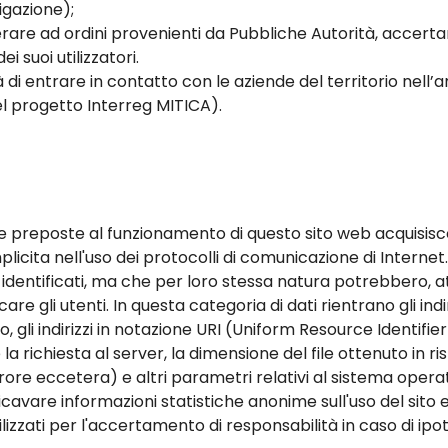
igazione);
re ad ordini provenienti da Pubbliche Autorità, accertare
ei suoi utilizzatori.
 di entrare in contatto con le aziende del territorio nell’a
l progetto Interreg MITICA).
re preposte al funzionamento di questo sito web acquisisco
mplicita nell'uso dei protocolli di comunicazione di Internet
 identificati, ma che per loro stessa natura potrebbero, a
care gli utenti. In questa categoria di dati rientrano gli in
o, gli indirizzi in notazione URI (Uniform Resource Identifier)
 la richiesta al server, la dimensione del file ottenuto in r
rrore eccetera) e altri parametri relativi al sistema opera
 ricavare informazioni statistiche anonime sull'uso del sito 
zzati per l'accertamento di responsabilità in caso di ipotet