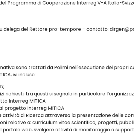
 del Programma di Cooperazione Interreg V-A Italia-Svizz
 su delega del Rettore pro-tempore – contatto: dirgen@po
rmativa sono trattati da Polimi nell'esecuzione dei propri co
CA, ivi incluso:
b;
izi richiesti; tra questi si segnala in particolare l’organizz
etto Interreg MITICA
al progetto Interreg MITICA
 attività di Ricerca attraverso la presentazione delle com
i relative a: curriculum vitae scientifico, progetti, pubblic
portale web, svolgere attività di monitoraggio a supporto 