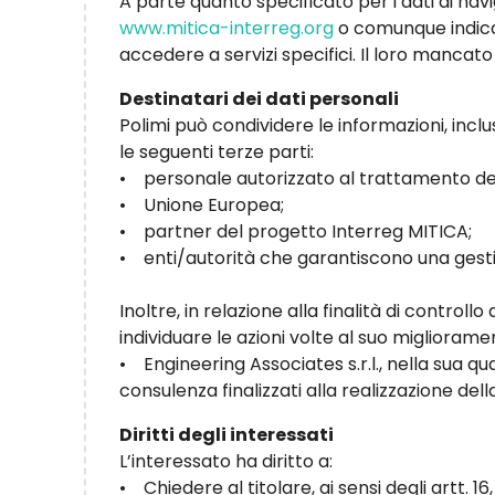
A parte quanto specificato per i dati di navig
www.mitica-interreg.org
o comunque indicati
accedere a servizi specifici. Il loro mancat
Destinatari dei dati personali
Polimi può condividere le informazioni, inclu
le seguenti terze parti:
• personale autorizzato al trattamento dei
• Unione Europea;
• partner del progetto Interreg MITICA;
• enti/autorità che garantiscono una gesti
Inoltre, in relazione alla finalità di contro
individuare le azioni volte al suo miglioram
• Engineering Associates s.r.l., nella sua qu
consulenza finalizzati alla realizzazione del
Diritti degli interessati
L’interessato ha diritto a:
• Chiedere al titolare, ai sensi degli artt. 16