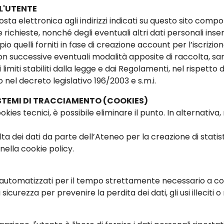
L'UTENTE
posta elettronica agli indirizzi indicati su questo sito compo
ichieste, nonché degli eventuali altri dati personali inseriti
io quelli forniti in fase di creazione account per l’iscrizi
n successive eventuali modalità apposite di raccolta, sar
i limiti stabiliti dalla legge e dai Regolamenti, nel rispetto 
 nel decreto legislativo 196/2003 e s.m.i.
SISTEMI DI TRACCIAMENTO (COOKIES)
ookies tecnici, è possibile eliminare il punto. In alternati
a dei dati da parte dell’Ateneo per la creazione di statistich
nella cookie policy.
i automatizzati per il tempo strettamente necessario a con
icurezza per prevenire la perdita dei dati, gli usi illeciti o