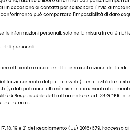
azione, l'utente è libero di fornire i dati personali riportat
 in occasione di contatti per sollecitare l'invio di materi
o conferimento può comportare l'impossibilità di dare segui
se le informazioni personali, solo nella misura in cui è rich
 dati personali;
one efficiente e una corretta amministrazione dei fondi.
llo del funzionamento del portale web (con attività di moni
ento), i dati potranno altresì essere comunicati al seguen
alità di Responsabile del trattamento ex art. 28 GDPR, in qua
la piattaforma.
, 17, 18, 19 e 21 del Regolamento (UE) 2016/679, l’accesso ai 