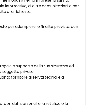
i nei moduli o nei form presenti sul sito
ale informativo, di altre comunicazioni o per
to alla richiesta.
iesto per adempiere le finalità previste, con
toraggio a supporto della sua sicurezza ed
te soggetto privato:
nto fornitore di servizi tecnici e di
propri dati personali e la rettifica o la