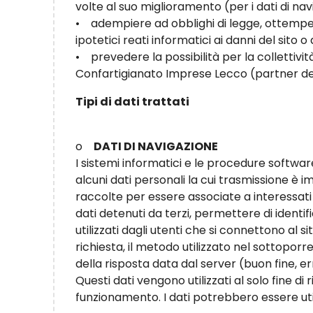
volte al suo miglioramento (per i dati di nav
• adempiere ad obblighi di legge, ottempera
ipotetici reati informatici ai danni del sito o d
• prevedere la possibilità per la collettività
Confartigianato Imprese Lecco (partner de
Tipi di dati trattati
o
DATI DI NAVIGAZIONE
I sistemi informatici e le procedure softwa
alcuni dati personali la cui trasmissione è i
raccolte per essere associate a interessati
dati detenuti da terzi, permettere di identifi
utilizzati dagli utenti che si connettono al sit
richiesta, il metodo utilizzato nel sottoporre
della risposta data dal server (buon fine, e
Questi dati vengono utilizzati al solo fine di
funzionamento. I dati potrebbero essere utili