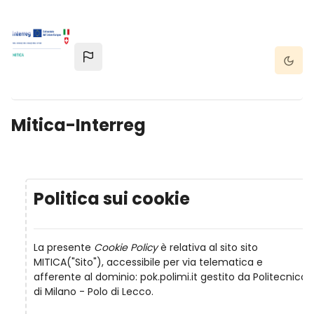
Vai al contenuto principale
Dark 
Mitica-Interreg
Politica sui cookie
La presente
Cookie Policy
è relativa al sito sito
MITICA("Sito"), accessibile per via telematica e
afferente al dominio: pok.polimi.it gestito da Politecnico
di Milano - Polo di Lecco.