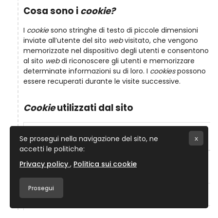
Cosa sono i
cookie?
I
cookie
sono stringhe di testo di piccole dimensioni
inviate all’utente del sito
web
visitato, che vengono
memorizzate nel dispositivo degli utenti e consentono
al sito
web
di riconoscere gli utenti e memorizzare
determinate informazioni su di loro. I
cookies
possono
essere recuperati durante le visite successive.
Cookie
utilizzati dal sito
Nome
Durata
Se prosegui nella navigazione del sito, ne
x
accetti le politiche:
Sessione del
Privacy policy
Politica sui cookie
MoodleSession
browser
Prosegui
EU_COOKIE_LAW_CONSENT
12 mesi
Sessione del